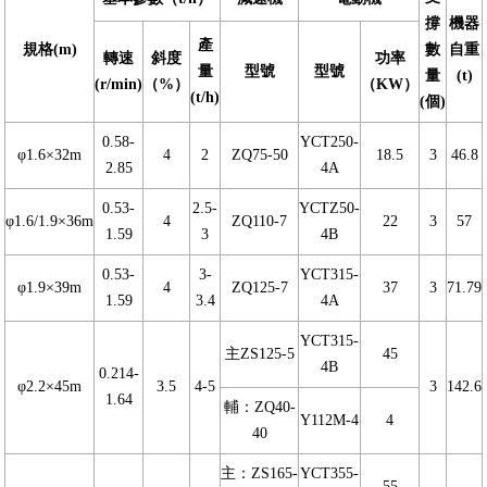
撐
機器
產
規格(m)
數
自重
轉速
斜度
功率
量
型號
型號
量
(t)
(r/min)
（%）
（KW）
(t/h)
(個)
0.58-
YCT250-
φ1.6×32m
4
2
ZQ75-50
18.5
3
46.8
2.85
4A
0.53-
2.5-
YCTZ50-
φ1.6/1.9×36m
4
ZQ110-7
22
3
57
1.59
3
4B
0.53-
3-
YCT315-
φ1.9×39m
4
ZQ125-7
37
3
71.79
1.59
3.4
4A
YCT315-
主ZS125-5
45
4B
0.214-
φ2.2×45m
3.5
4-5
3
142.6
1.64
輔：ZQ40-
Y112M-4
4
40
主：ZS165-
YCT355-
55