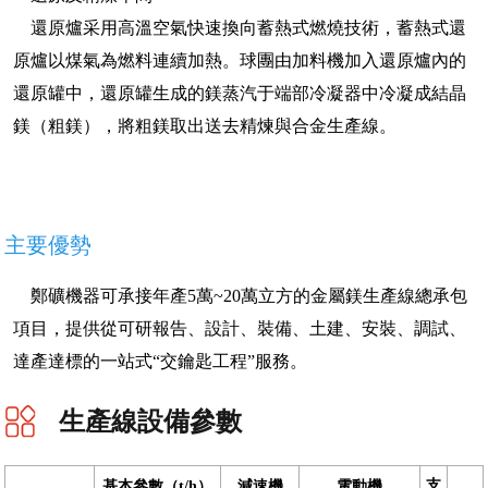
還原爐采用高溫空氣快速換向蓄熱式燃燒技術，蓄熱式還
原爐以煤氣為燃料連續加熱。球團由加料機加入還原爐內的
還原罐中，還原罐生成的鎂蒸汽于端部冷凝器中冷凝成結晶
鎂（粗鎂），將粗鎂取出送去精煉與合金生產線。
主要優勢
鄭礦機器可承接年產5萬~20萬立方的金屬鎂生產線總承包
項目，提供從可研報告、設計、裝備、土建、安裝、調試、
達產達標的一站式“交鑰匙工程”服務。
生產線設備參數
支
基本參數（t/h）
減速機
電動機