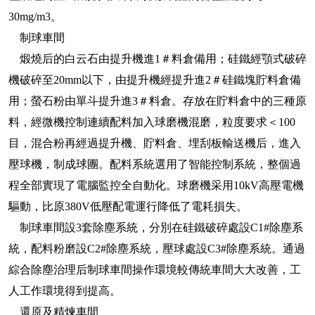
30mg/m3。
制球車間
煅燒后的白云石由提升機進1＃料倉備用；硅鐵經顎式破碎
機破碎至20mm以下，由提升機經提升進2＃硅鐵塊貯料倉備
用；螢石粉由單斗提升進3＃料倉。存放在貯料倉中的三種原
料，經微機控制連續配料加入球磨機混磨，粒度要求＜100
目，混合粉再經過提升機、貯料倉、埋刮板輸送機后，進入
壓球機，制成球團。配料系統選用了智能控制系統，整個過
程全部實現了電腦監控全自動化。球磨機采用10kV高壓電機
驅動，比原380V低壓配電運行降低了電耗損失。
制球車間設3套除塵系統，分別在硅鐵破碎處設C1#除塵系
統，配料粉磨設C2#除塵系統，壓球處設C3#除塵系統。通過
綜合除塵治理后制球車間操作環境較傳統車間大大改善，工
人工作環境得到提高。
還原及精煉車間