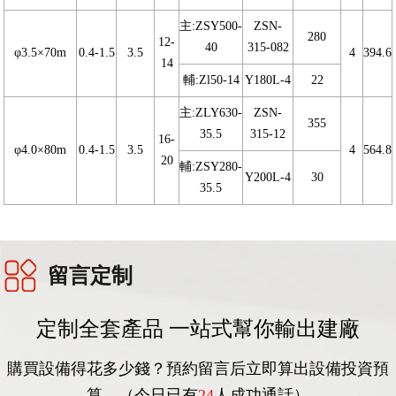
主:ZSY500-
ZSN-
280
12-
40
315-082
φ3.5×70m
0.4-1.5
3.5
4
394.6
14
輔:Zl50-14
Y180L-4
22
主:ZLY630-
ZSN-
355
35.5
315-12
16-
φ4.0×80m
0.4-1.5
3.5
4
564.8
20
輔:ZSY280-
Y200L-4
30
35.5
留言定制
定制全套產品 一站式幫你輸出建廠
購買設備得花多少錢？預約留言后立即算出設備投資預
算。（今日已有
24
人成功通話）