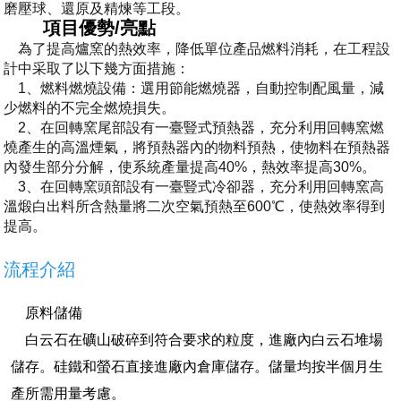
磨壓球、還原及精煉等工段。
項目優勢/亮點
為了提高爐窯的熱效率，降低單位產品燃料消耗，在工程設
計中采取了以下幾方面措施：
1、燃料燃燒設備：選用節能燃燒器，自動控制配風量，減
少燃料的不完全燃燒損失。
2、在回轉窯尾部設有一臺豎式預熱器，充分利用回轉窯燃
燒產生的高溫煙氣，將預熱器內的物料預熱，使物料在預熱器
內發生部分分解，使系統產量提高40%，熱效率提高30%。
3、在回轉窯頭部設有一臺豎式冷卻器，充分利用回轉窯高
溫煅白出料所含熱量將二次空氣預熱至600℃，使熱效率得到
提高。
流程介紹
原料儲備
白云石在礦山破碎到符合要求的粒度，進廠內白云石堆場
儲存。硅鐵和螢石直接進廠內倉庫儲存。儲量均按半個月生
產所需用量考慮。