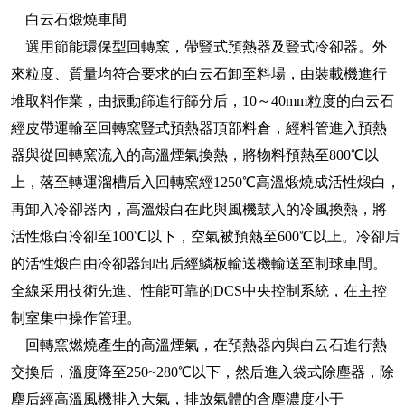
白云石煅燒車間
選用節能環保型回轉窯，帶豎式預熱器及豎式冷卻器。外
來粒度、質量均符合要求的白云石卸至料場，由裝載機進行
堆取料作業，由振動篩進行篩分后，10～40mm粒度的白云石
經皮帶運輸至回轉窯豎式預熱器頂部料倉，經料管進入預熱
器與從回轉窯流入的高溫煙氣換熱，將物料預熱至800℃以
上，落至轉運溜槽后入回轉窯經1250℃高溫煅燒成活性煅白，
再卸入冷卻器內，高溫煅白在此與風機鼓入的冷風換熱，將
活性煅白冷卻至100℃以下，空氣被預熱至600℃以上。冷卻后
的活性煅白由冷卻器卸出后經鱗板輸送機輸送至制球車間。
全線采用技術先進、性能可靠的DCS中央控制系統，在主控
制室集中操作管理。
回轉窯燃燒產生的高溫煙氣，在預熱器內與白云石進行熱
交換后，溫度降至250~280℃以下，然后進入袋式除塵器，除
塵后經高溫風機排入大氣，排放氣體的含塵濃度小于