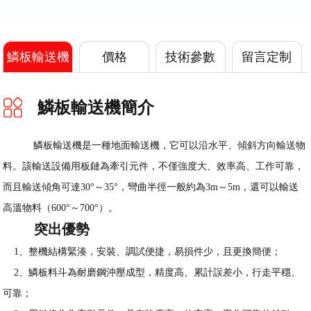
鱗板輸送機
價格
技術參數
留言定制
簡介
鱗板輸送機簡介
鱗板輸送機是一種地面輸送機，它可以沿水平、傾斜方向輸送物
料。該輸送設備用板鏈為牽引元件，不僅強度大、效率高、工作可靠，
而且輸送傾角可達30°～35°，彎曲半徑一般約為3m～5m，還可以輸送
高溫物料（600°～700°）。
突出優勢
1、整機結構緊湊，安裝、調試便捷，易損件少，且更換簡便；
2、鱗板料斗為耐磨鋼沖壓成型，精度高、累計誤差小，行走平穩、
可靠；