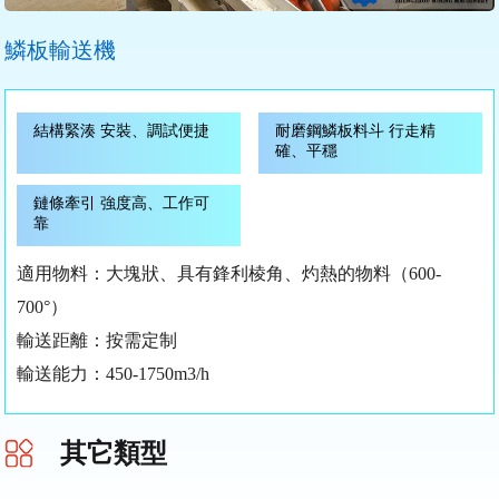
鱗板輸送機
結構緊湊 安裝、調試便捷
耐磨鋼鱗板料斗 行走精
確、平穩
鏈條牽引 強度高、工作可
靠
適用物料：大塊狀、具有鋒利棱角、灼熱的物料（600-
700°）
輸送距離：按需定制
輸送能力：450-1750m3/h
其它類型