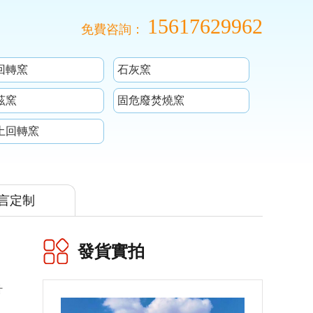
15617629962
免費咨詢：
回轉窯
石灰窯
茲窯
固危廢焚燒窯
土回轉窯
言定制
發貨實拍
計