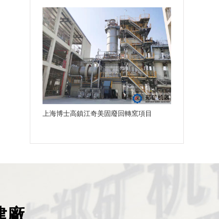
上海博士高鎮江奇美固廢回轉窯項目
建廠