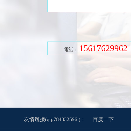
15617629962
電話：
友情鏈接(qq:784832596 )：
百度一下