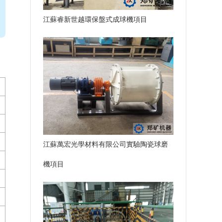
江蘇睿新世越環保盤式成球機項目
江蘇萬宏光學材料有限公司實驗陶瓷球磨
機項目