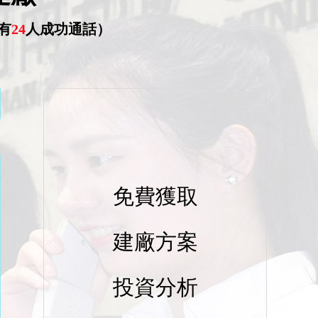
有
24
人成功通話）
免費獲取
建廠方案
投資分析