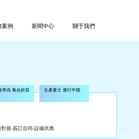
務案例
新聞中心
關于我們
效率高 氧化鋅質
生產量大 運行平穩
務對接-簽訂合同-設備供應