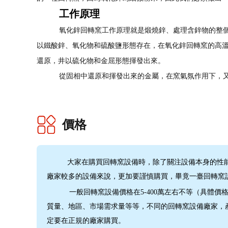
工作原理
氧化鋅回轉窯工作原理就是煅燒鋅、處理含鋅物的整個
以鐵酸鋅、氧化物和硫酸鹽形態存在，在氧化鋅回轉窯的高
還原，井以硫化物和金屈形態揮發出來。
從固相中還原和揮發出來的金屬，在窯氣氛作用下，又
價格
大家在購買回轉窯設備時，除了關注設備本身的性能
廠家較多的設備來說，更加要謹慎購買，畢竟一臺回轉窯
一般回轉窯設備價格在5-400萬左右不等（具體價
質量、地區、市場需求量等等，不同的回轉窯設備廠家，
定要在正規的廠家購買。