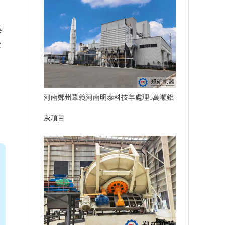
要
被
河南鄭州鞏義河南明泰科技年處理5萬噸鋁
灰項目