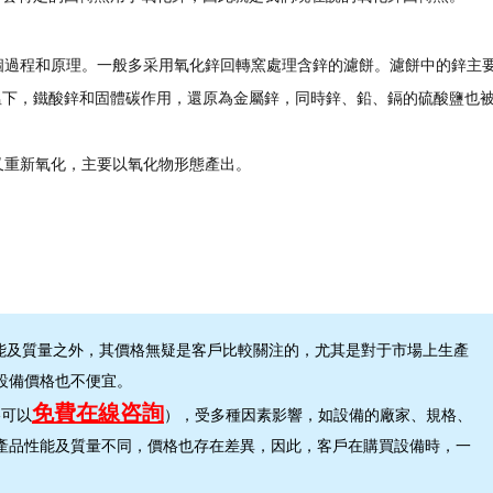
過程和原理。一般多采用氧化鋅回轉窯處理含鋅的濾餅。濾餅中的鋅主
溫下，鐵酸鋅和固體碳作用，還原為金屬鋅，同時鋅、鉛、鎘的硫酸鹽也
重新氧化，主要以氧化物形態產出。
及質量之外，其價格無疑是客戶比較關注的，尤其是對于市場上生產
設備價格也不便宜。
免費在線咨詢
格可以
），受多種因素影響，如設備的廠家、規格、
產品性能及質量不同，價格也存在差異，因此，客戶在購買設備時，一