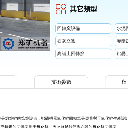
其它類型
回轉窯設備
水泥
石灰立窯
麥爾
高嶺土回轉窯
鋁礬
技術參數
留
是煅燒鋅的焙燒設備，鄭礦機器氧化鋅回轉窯是專業對于氧化鋅生產設
一套特定的回轉窯用于氧化鋅，因此就是我們現在說的氧化鋅回轉窯。