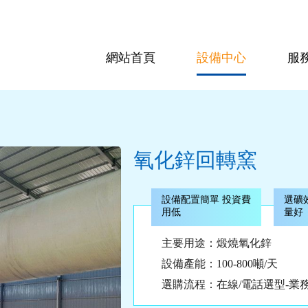
網站首頁
設備中心
服
氧化鋅回轉窯
設備配置簡單 投資費
選礦
用低
量好
主要用途：煅燒氧化鋅
設備產能：100-800噸/天
選購流程：在線/電話選型-業