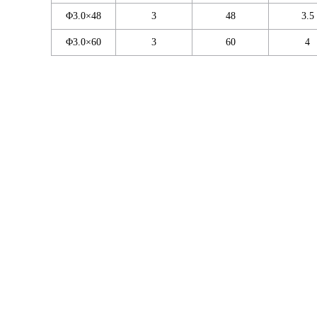
Φ3.0×48
3
48
3.5
Φ3.0×60
3
60
4