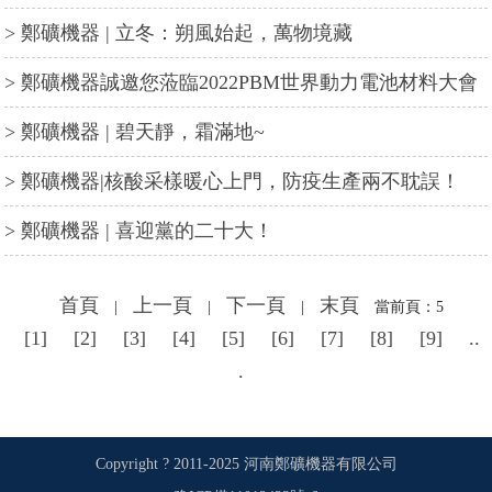
> 鄭礦機器 | 立冬：朔風始起，萬物境藏
> 鄭礦機器誠邀您蒞臨2022PBM世界動力電池材料大會
> 鄭礦機器 | 碧天靜，霜滿地~
> 鄭礦機器|核酸采樣暖心上門，防疫生產兩不耽誤！
> 鄭礦機器 | 喜迎黨的二十大！
首頁
上一頁
下一頁
末頁
|
|
|
當前頁：5
[1]
[2]
[3]
[4]
[5]
[6]
[7]
[8]
[9]
..
.
Copyright ? 2011-2025 河南鄭礦機器有限公司