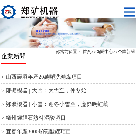
你當前位置：
首頁
>>
新聞中心
>>
企業新聞
企業新聞
> 山西襄垣年產20萬噸洗精煤項目
> 鄭礦機器 | 大雪：大雪至，仲冬始
> 鄭礦機器 | 小雪：迎冬小雪至，應節晚虹藏
> 贛州鋰輝石熟料混酸項目
> 宜春年產3000噸碳酸鋰項目