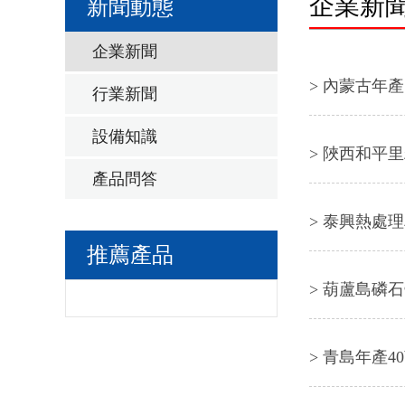
企業新
新聞動態
企業新聞
> 內蒙古年
行業新聞
設備知識
> 陜西和平
產品問答
> 泰興熱處
推薦產品
> 葫蘆島磷
> 青島年產