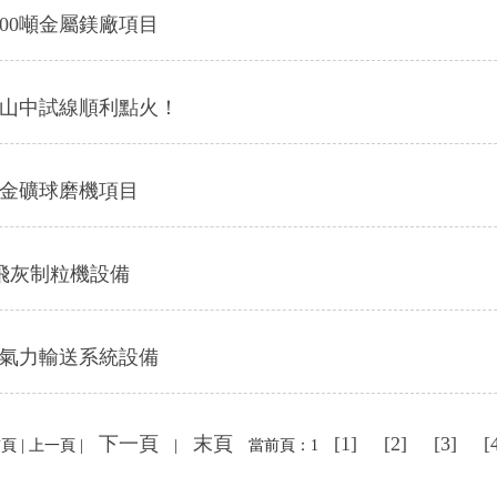
000噸金屬鎂廠項目
樂山中試線順利點火！
索金礦球磨機項目
+飛灰制粒機設備
壓氣力輸送系統設備
下一頁
末頁
[1]
[2]
[3]
[
頁 | 上一頁 |
|
當前頁：1