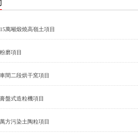
聞
產15萬噸煅燒高嶺土項目
里粉磨項目
理車間二段烘干窯項目
石膏盤式造粒機項目
40萬方污染土陶粒項目