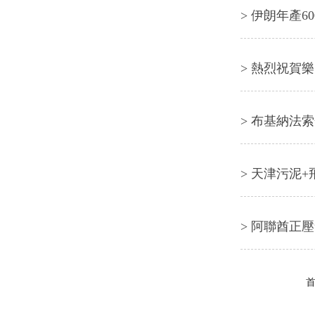
> 伊朗年產6
> 熱烈祝賀
> 布基納法
> 天津污泥
> 阿聯酋正
首